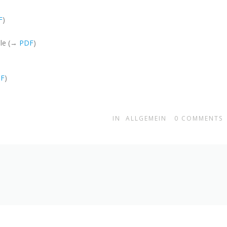
F
)
ile (→
PDF
)
F
)
IN
ALLGEMEIN
0
COMMENTS